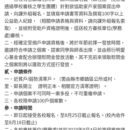
通過學校審核之學生團體）針對欲協助家戶家個案提出申
請，向課外組報名，並填寫申請書等資料及撰寫100字以上
公益助人紀錄，（相關申請表格與資料，請向課外組報名索
取），並檢附受助戶資格證明後，逕送校方審核單位(學務
處)審核。
二、經確定受捐戶申請資格後，將於年節前擇一發放時間，
邀請符合申請之個案、提案同學與師長出席，並由蔡衍明愛
心基金會配合辦理慰問金發放活動，其不克前來領取慰問金
之個案則將以匯款方式逕行發放。
貳、申請條件
一、近貧戶/弱勢清寒戶。（需由縣市鄉鎮區公所或村、
里、鄰長開立 證明正本、相關官方清寒證明）。
二、申請個案不可同時一案多投，不可重複申請。
三、各校限申請100戶個案數。
參、申請時間
一、即日起接受各校報名，至8月25日截止報名。(校內收件
至8月18日截止)
二、各校審核單位(學務處)並於2023年9月4日前將個案申請