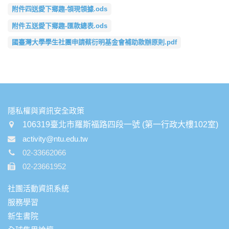
附件四送愛下鄉趣-領現領據.ods
附件五送愛下鄉趣-匯款總表.ods
國臺灣大學學生社團申請蔡衍明基金會補助款辦原則.pdf
:::
隱私權與資訊安全政策
106319臺北市羅斯福路四段一號 (第一行政大樓102室)
activity@ntu.edu.tw
02-33662066
02-23661952
社團活動資訊系統
服務學習
新生書院